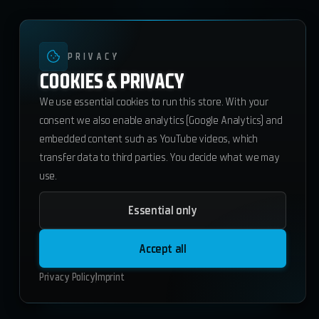
PRIVACY
COOKIES & PRIVACY
We use essential cookies to run this store. With your
consent we also enable analytics (Google Analytics) and
embedded content such as YouTube videos, which
transfer data to third parties. You decide what we may
use.
Essential only
ws_ffa
89.25
€
Accept all
ESX
QBCore
Standalone
Privacy Policy
Imprint
Add to Cart