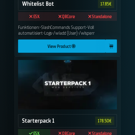
Whitelist Bot
17.85
€
ESX
QBCore
Standalone
Funktionen:-SlashCommands Support-Voll
automatisiert-Logs-/wladd (User)-/wlsperr
View Product
Starterpack 1
178.50
€
ESX
QBCore
Standalone