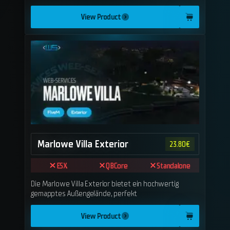
View Product
Marlowe Villa Exterior
23.80
€
ESX
QBCore
Standalone
Die Marlowe Villa Exterior bietet ein hochwertig
gemapptes Außengelände, perfekt
View Product