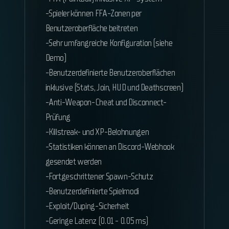
-Spieler können FFA-Zonen per
Benutzeroberfläche beitreten
-Sehr umfangreiche Konfiguration (siehe
Demo)
-Benutzerdefinierte Benutzeroberflächen
inklusive (Stats, Join, HUD und Deathscreen)
-Anti-Weapon-Cheat und Disconnect-
Prüfung
-Killstreak- und XP-Belohnungen
-Statistiken können an Discord-Webhook
gesendet werden
-Fortgeschrittener Spawn-Schutz
-Benutzerdefinierte Spielmodi
-Exploit/Duping-Sicherheit
-Geringe Latenz (0.01 - 0.05 ms)