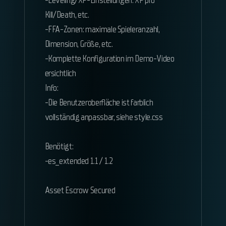
-Leveling/XP-Einstellungen: XP pro
Kill/Death, etc.
-FFA-Zonen: maximale Spieleranzahl,
Dimension, Größe, etc.
-Komplette Konfiguration im Demo-Video
ersichtlich
Info:
-Die Benutzeroberfläche ist farblich
vollständig anpassbar, siehe style.css
Benötigt:
-es_extended 1.1 / 1.2
Asset Escrow Secured