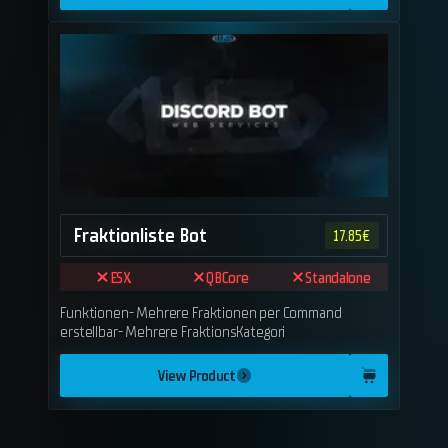
Fraktionliste Bot
17.85
€
ESX
QBCore
Standalone
Funktionen- Mehrere Fraktionen per Command
erstellbar- Mehrere FraktionsKategori
View Product