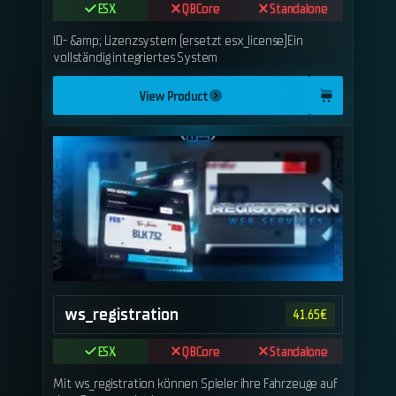
ESX
QBCore
Standalone
ID- &amp; Lizenzsystem (ersetzt esx_license)Ein
vollständig integriertes System
View Product
ws_registration
41.65
€
ESX
QBCore
Standalone
Mit ws_registration können Spieler ihre Fahrzeuge auf