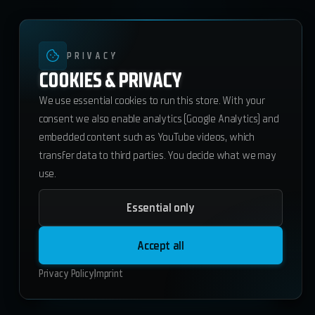
PRIVACY
COOKIES & PRIVACY
We use essential cookies to run this store. With your
consent we also enable analytics (Google Analytics) and
embedded content such as YouTube videos, which
transfer data to third parties. You decide what we may
use.
Essential only
ws_notifys
35.70
€
Accept all
ESX
QBCore
Standalone
Privacy Policy
Imprint
Add to Cart