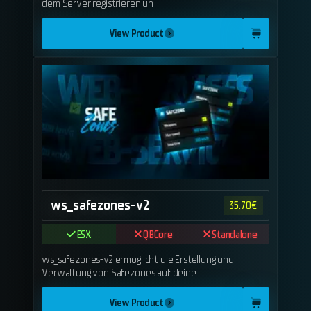
dem Server registrieren un
View Product
ws_safezones-v2
35.70
€
ESX
QBCore
Standalone
ws_safezones-v2 ermöglicht die Erstellung und
Verwaltung von Safezones auf deine
View Product