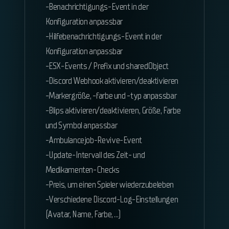
-Benachrichtigungs-Event in der
Konfiguration anpassbar
-Hilfebenachrichtigungs-Event in der
Konfiguration anpassbar
-ESX-Events / Prefix und sharedObject
-Discord Webhook aktivieren/deaktivieren
-Markergröße, -farbe und -typ anpassbar
-Blips aktivieren/deaktivieren, Größe, Farbe
und Symbol anpassbar
-Ambulancejob-Revive-Event
-Update-Intervall des Zeit- und
Medikamenten-Checks
-Preis, um einen Spieler wiederzubeleben
-Verschiedene Discord-Log-Einstellungen
(Avatar, Name, Farbe, ...)