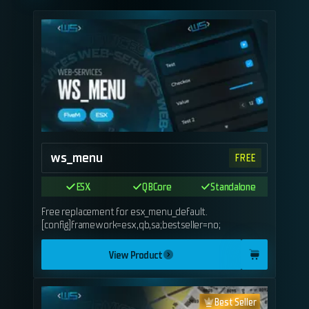
ws_menu
FREE
ESX
QBCore
Standalone
Free replacement for esx_menu_default.
[config]framework=esx,qb,sa;bestseller=no;
View Product
Best Seller