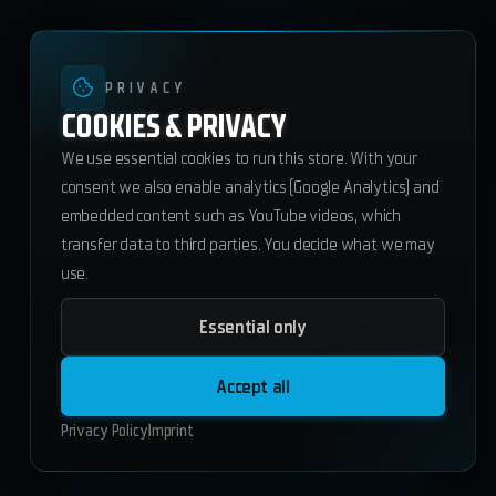
PRIVACY
COOKIES & PRIVACY
We use essential cookies to run this store. With your
consent we also enable analytics (Google Analytics) and
embedded content such as YouTube videos, which
transfer data to third parties. You decide what we may
use.
Essential only
ws_revivestation-v2
41.65
€
Accept all
ESX
QBCore
Standalone
Privacy Policy
Imprint
Add to Cart