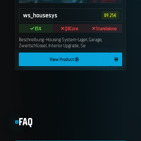
ws_housesys
89.25
€
ESX
QBCore
Standalone
Beschreibung:-Housing System-Lager, Garage,
Zweitschlüssel, Interior Upgrade, Se
View Product
FAQ