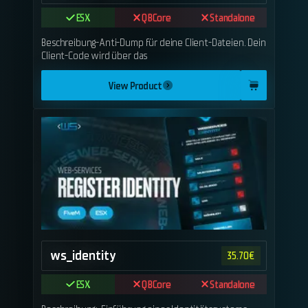
ESX
QBCore
Standalone
Beschreibung-Anti-Dump für deine Client-Dateien. Dein
Client-Code wird über das
View Product
ws_identity
35.70
€
ESX
QBCore
Standalone