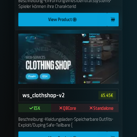
Beschreibung:-Einführung eines Identitätssystems-
Spieler können ihre Charakterid
View Product
ws_clothshop-v2
65.45
€
ESX
QBCore
Standalone
Beschreibung:-Kleidungsladen-Speicherbare Outfits-
Exploit/Duping Safe-Teilbare (