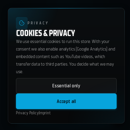
PRIVACY
COOKIES & PRIVACY
We use essential cookies to run this store. With your
consent we also enable analytics (Google Analytics) and
embedded content such as YouTube videos, which
transfer data to third parties. You decide what we may
use.
Essential only
ws_duty-v2
29.75
€
Accept all
ESX
QBCore
Standalone
Privacy Policy
Imprint
Add to Cart