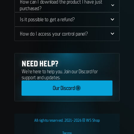
How can I download the product I have just
purchased?
Is it possible to get a refund?
How do I access your control panel?
NEED HELP?
We're here to help you. Join our Discord for
support and updates.
Our Discord
All rights reserved. 2021-2026 © WS Shop
Terms