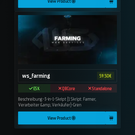
View Product
ws_farming
59.50
€
ESX
QBCore
Standalone
Beschreibung:-3-in-1-Skript (1 Skript: Farmer,
Verarbeiter &amp; Verkäufer)-Gren
View Product