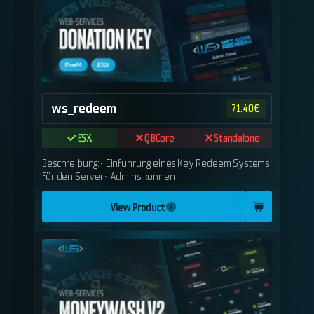
ws_redeem
71.40
€
ESX
QBCore
Standalone
Beschreibung:• Einführung eines Key Redeem Systems
für den Server• Admins können
View Product