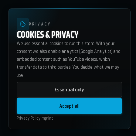
PRIVACY
COOKIES & PRIVACY
Best Seller
We use essential cookies to run this store. With your
consent we also enable analytics (Google Analytics) and
embedded content such as YouTube videos, which
transfer data to third parties. You decide what we may
use.
Essential only
ws_donatorsys
83.30
€
Accept all
ESX
QBCore
Standalone
Privacy Policy
Imprint
Add to Cart