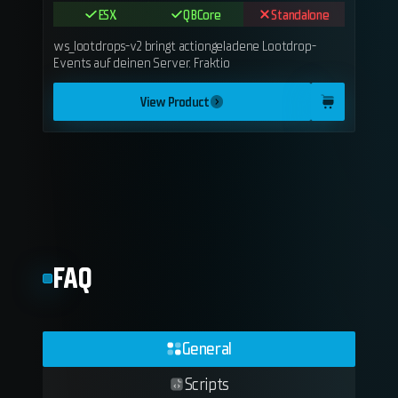
ESX
QBCore
Standalone
ws_lootdrops-v2 bringt actiongeladene Lootdrop-
Events auf deinen Server. Fraktio
View Product
FAQ
General
Scripts