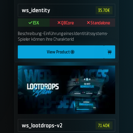
ws_identity
35.70
€
ESX
QBCore
Standalone
Beschreibung:-Einführung eines Identitätssystems-
Spieler können ihre Charakterid
View Product
ws_lootdrops-v2
71.40
€