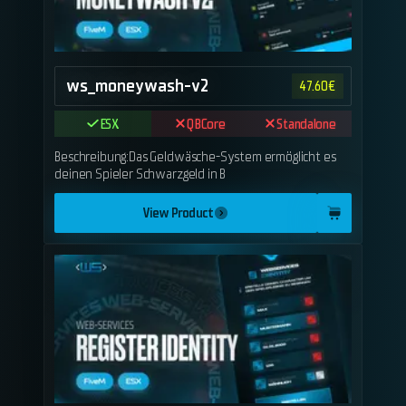
ws_moneywash-v2
47.60
€
ESX
QBCore
Standalone
Beschreibung:Das Geldwäsche-System ermöglicht es
deinen Spieler Schwarzgeld in B
View Product