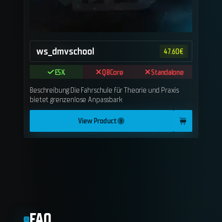
ws_dmvschool
47.60
€
ESX
QBCore
Standalone
Beschreibung:Die Fahrschule für Theorie und Praxis
bietet grenzenlose Anpassbark
View Product
FAQ