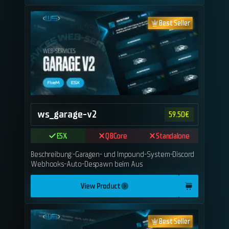
Best Seller
ws_garage-v2
59.50
€
ESX
QBCore
Standalone
Beschreibung:-Garagen- und Impound-System-Discord
Webhooks-Auto-Despawn beim Aus
View Product
Best Seller