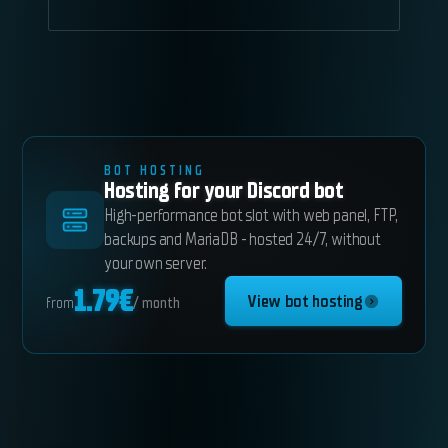
BOT HOSTING
Hosting for your Discord bot
High-performance bot slot with web panel, FTP,
backups and MariaDB - hosted 24/7, without
your own server.
1.79
€
View bot hosting
from
/ month