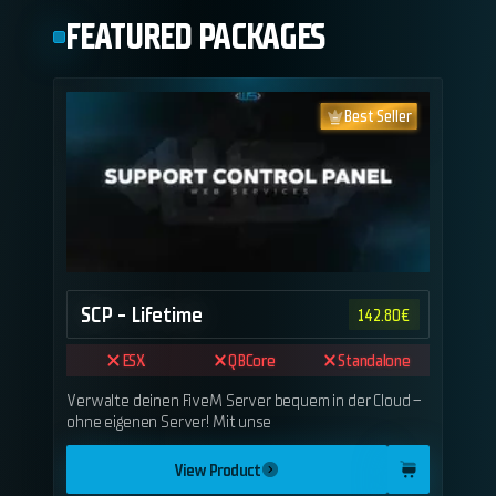
FEATURED PACKAGES
Best Seller
SCP - Lifetime
142.80
€
ESX
QBCore
Standalone
Verwalte deinen FiveM Server bequem in der Cloud –
ohne eigenen Server! Mit unse
View Product