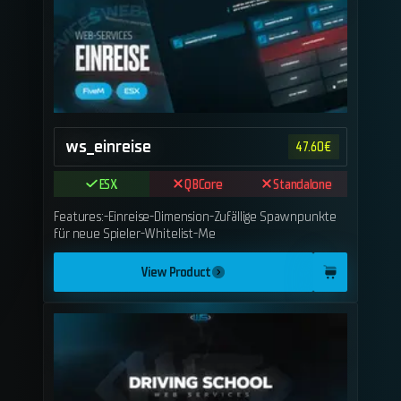
ws_einreise
47.60
€
ESX
QBCore
Standalone
Features:-Einreise-Dimension-Zufällige Spawnpunkte
für neue Spieler-Whitelist-Me
View Product