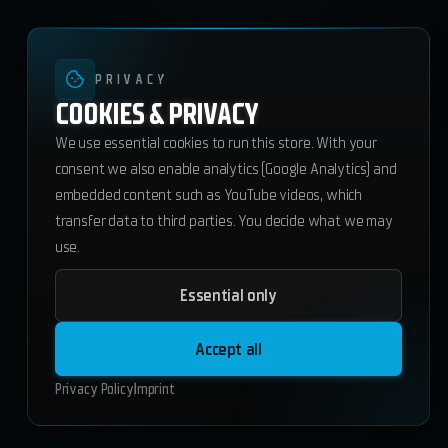
PRIVACY
COOKIES & PRIVACY
We use essential cookies to run this store. With your
consent we also enable analytics (Google Analytics) and
embedded content such as YouTube videos, which
transfer data to third parties. You decide what we may
use.
Essential only
Dienst Bot
23.80
€
Accept all
Add to Cart
Privacy Policy
Imprint