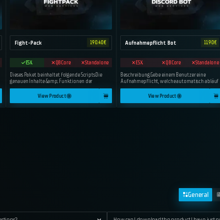
Fight-Pack
Aufnahmepflicht Bot
190.40
€
11.90
€
ESX
QBCore
Standalone
ESX
QBCore
Standalone
Dieses Paket beinhaltet folgende ScriptsDie
Beschreibung:Gebe einem Benutzer eine
genauen Inhalte &amp; Funktionen der
Aufnahmepflicht, welche automatisch abläuf
View Product
View Product
General
estions?
How can I download the product I have just 