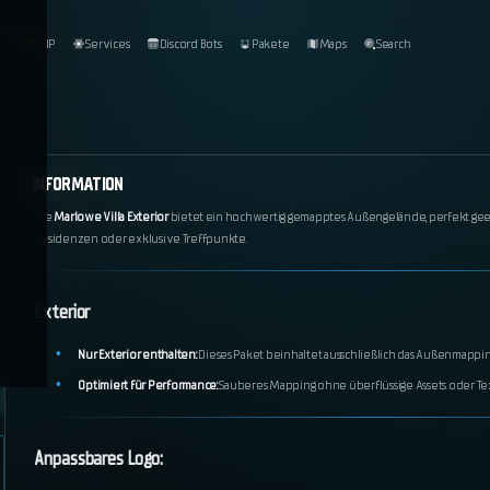
og
VIP
Services
Discord Bots
Pakete
Maps
Search
INFORMATION
Die
Marlowe Villa Exterior
bietet ein hochwertig gemapptes Außengelände, perfekt geei
Residenzen oder exklusive Treffpunkte.
Exterior
Nur Exterior enthalten:
Dieses Paket beinhaltet ausschließlich das Außenmapping
Optimiert für Performance:
Sauberes Mapping ohne überflüssige Assets oder Te
Anpassbares Logo: