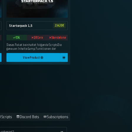
Starterpack 1,5
214.20
€
ESX
QBCore
Standalone
Dieses Paket beinhaltet folgende ScriptsDie
genauen Inhalte &amp; Funktionen der
View Product
Scripts
Discord Bots
Subscriptions
purchased?