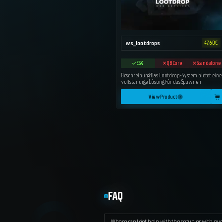
ws_lootdrops
47.60
€
ESX
QBCore
Standalone
Beschreibung:Das Lootdrop-System bietet eine
vollständige Lösung für das Spawnen
View Product
FAQ
Where can I get help with the setup or with qu