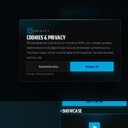
SERVICES
WEB
Scripts
Bl
148+ SCRIPTS
PRIVACY
COOKIES & PRIVACY
We use essential cookies to run this store. With your consent we also
enable analytics (Google Analytics) and embedded content such as
YouTube videos, which transfer data to third parties. You decide what
we may use.
Essential only
Accept all
Privacy Policy
Imprint
Marlowe Villa Exterior
23.80
€
Add to Cart
SHOWCASE