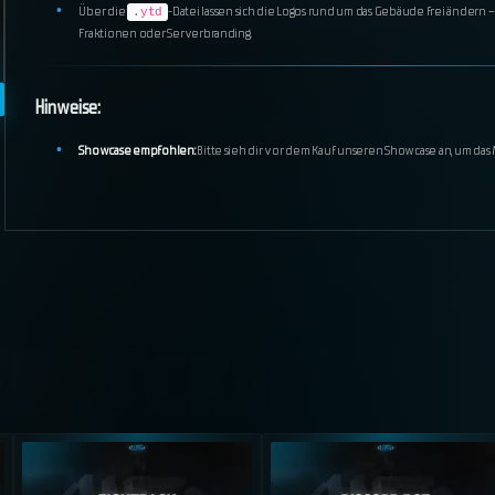
Über die
-Datei lassen sich die Logos rund um das Gebäude frei ändern –
.ytd
Fraktionen oder Serverbranding.
Hinweise:
Showcase empfohlen:
Bitte sieh dir vor dem Kauf unseren Showcase an, um das 