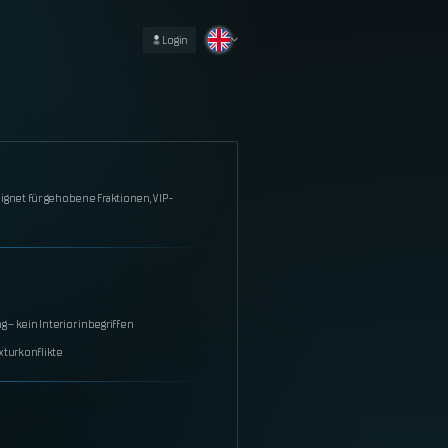
Login
gnet für gehobene Fraktionen, VIP-
 – kein Interior inbegriffen
xturkonflikte