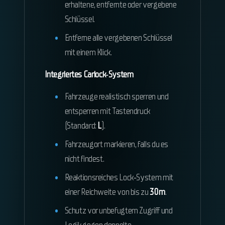
erhaltene, entfernte oder vergebene
Schlüssel.
Entferne alle vergebenen Schlüssel
mit einem Klick.
Integriertes Carlock‑System
Fahrzeuge realistisch sperren und
entsperren mit Tastendruck
(Standard:
L
).
Fahrzeugort markieren, falls du es
nicht findest.
Reaktionsreiches Lock‑System mit
einer Reichweite von bis zu
30 m
.
Schutz vor unbefugtem Zugriff und