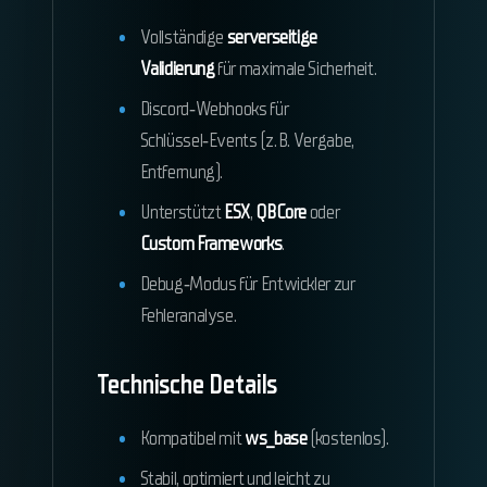
Vollständige
serverseitige
Validierung
für maximale Sicherheit.
Discord‑Webhooks für
Schlüssel‑Events (z. B. Vergabe,
Entfernung).
Unterstützt
ESX
,
QBCore
oder
Custom Frameworks
.
Debug‑Modus für Entwickler zur
Fehleranalyse.
Technische Details
Kompatibel mit
ws_base
(kostenlos).
Stabil, optimiert und leicht zu