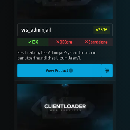
ws_adminjail
47.60
€
ESX
QBCore
Standalone
Beschreibung:Das Adminjail-System bietet ein
benutzerfreundliches UI zum Jalen/U
View Product