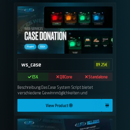
ws_case
89.25
€
ESX
QBCore
Standalone
Beschreibung:Das Case System Script bietet
verschiedene Gewinnmöglichkeiten und
View Product