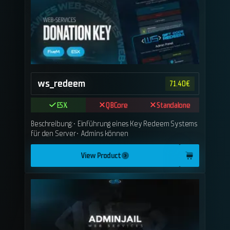
ws_redeem
71.40
€
ESX
QBCore
Standalone
Beschreibung:• Einführung eines Key Redeem Systems
für den Server• Admins können
View Product