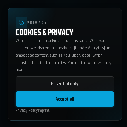
PRIVACY
COOKIES & PRIVACY
We use essential cookies to run this store. With your
consent we also enable analytics (Google Analytics) and
embedded content such as YouTube videos, which
transfer data to third parties. You decide what we may
use.
Essential only
ws_keys
53.55
€
Accept all
ESX
QBCore
Standalone
Privacy Policy
Imprint
Add to Cart