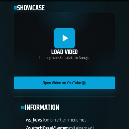
SHOWCASE
LOAD VIDEO
Loading transfers data to Google.
Open Video on YouTube
INFORMATION
ws_keys
kombiniert ein modernes
Zweitschlüssel‑System
mit einem voll