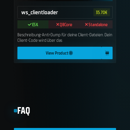
ws_clientloader
35.70
€
ESX
QBCore
Standalone
Beschreibung-Anti-Dump für deine Client-Dateien. Dein
Client-Code wird über das
View Product
FAQ