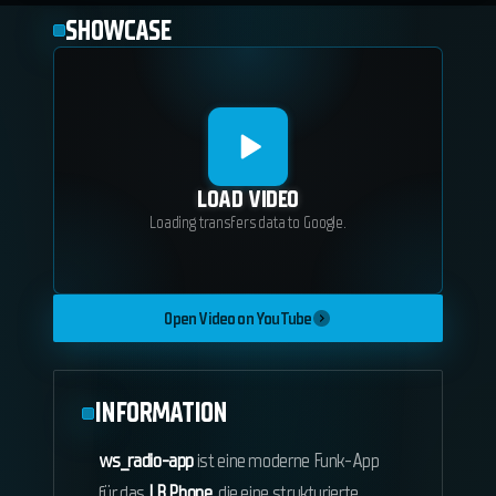
SHOWCASE
LOAD VIDEO
Loading transfers data to Google.
Open Video on YouTube
INFORMATION
ws_radio-app
ist eine moderne Funk-App
für das
LB Phone
, die eine strukturierte,