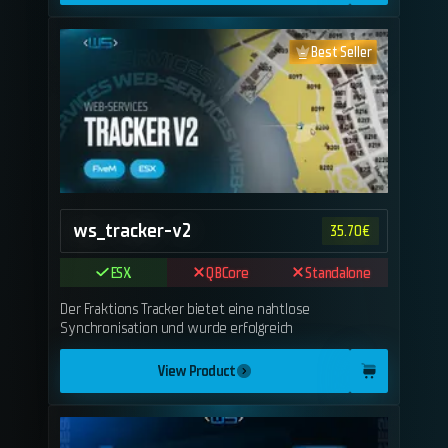
Best Seller
ws_tracker-v2
35.70
€
ESX
QBCore
Standalone
Der Fraktions Tracker bietet eine nahtlose
Synchronisation und wurde erfolgreich
View Product