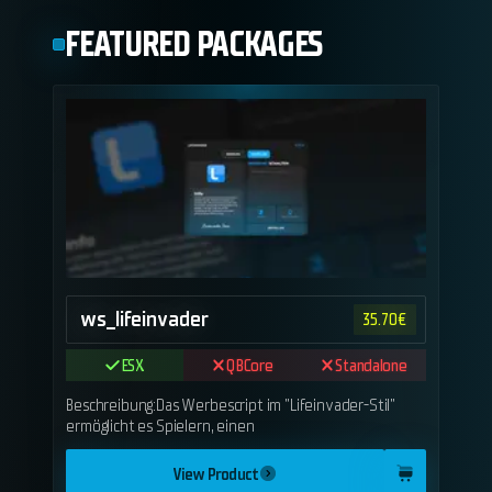
FEATURED PACKAGES
ws_lifeinvader
35.70
€
ESX
QBCore
Standalone
Beschreibung:Das Werbescript im "Lifeinvader-Stil"
ermöglicht es Spielern, einen
View Product