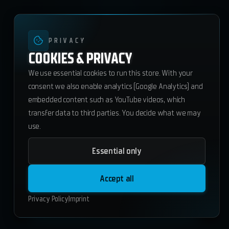
PRIVACY
COOKIES & PRIVACY
We use essential cookies to run this store. With your
consent we also enable analytics (Google Analytics) and
embedded content such as YouTube videos, which
transfer data to third parties. You decide what we may
use.
Essential only
ws_radio-app
47.60
€
Accept all
ESX
QBCore
Standalone
Privacy Policy
Imprint
Add to Cart