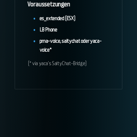
Voraussetzungen
es_extended (ESX)
LB Phone
pma-voice, saltychat oder yaca-
voice*
(* via yaca's SaltyChat-Bridge)