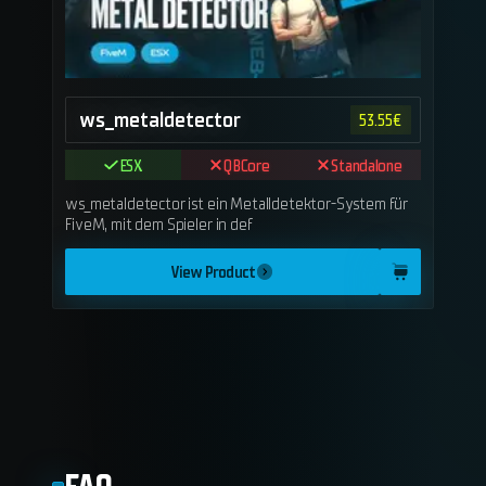
ws_metaldetector
53.55
€
ESX
QBCore
Standalone
ws_metaldetector ist ein Metalldetektor-System für
FiveM, mit dem Spieler in def
View Product