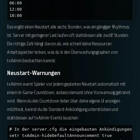
06:00

12:00

18:00
Das ergibt einen Neustart alle sechs Stunden, was ein gängiger Rhythmus
ist. Server mit geringerer Last laufen oft stattdessen alle zwölf Stunden.
Die richtige Zahl hängt davon ab, wie schnell deine Ressourcen
Arbeitsspeicher lecken, was du in den Überwachungsgraphen von
txAdmin beobachten kannst.
Neustart-Warnungen
txAdmin warnt Spieler vor jedem geplanten Neustart automatisch mit
einem In-Game-Countdown, sodass niemand ohne Vorwarnung getrennt
wird. Wenn du den Countdown lieber über deine eigene UI anzeigen
möchtest, kannst du die Standard-Ankündigung unterdrücken und
stattdessen auf txAdmin-Events lauschen:
# In der server.cfg die eingebauten Ankündigungen aus
setr txAdmin-hideDefaultAnnouncement true
