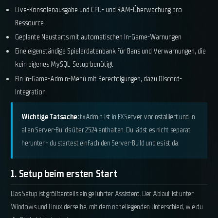
Live-Konsolenausgabe und CPU- und RAM-Überwachung pro
Ressource
Geplante Neustarts mit automatischen In-Game-Warnungen
Eine eigenständige Spielerdatenbank für Bans und Verwarnungen, die
kein eigenes MySQL-Setup benötigt
Ein In-Game-Admin-Menü mit Berechtigungen, dazu Discord-
Integration
Wichtige Tatsache:
txAdmin ist in FXServer vorinstalliert und in
allen Server-Builds über 2524 enthalten. Du lädst es nicht separat
herunter - du startest einfach den Server-Build und es ist da.
1. Setup beim ersten Start
Das Setup ist größtenteils ein geführter Assistent. Der Ablauf ist unter
Windows und Linux derselbe, mit dem naheliegenden Unterschied, wie du