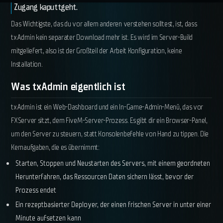
Zugang kaputtgeht.
Das Wichtigste, das du vor allem anderen verstehen solltest, ist, dass
txAdmin kein separater Download mehr ist. Es wird im Server-Build
mitgeliefert, also ist der Großteil der Arbeit Konfiguration, keine
Installation.
Was txAdmin eigentlich ist
txAdmin ist ein Web-Dashboard und ein In-Game-Admin-Menü, das vor
FXServer sitzt, dem FiveM-Server-Prozess. Es gibt dir ein Browser-Panel,
um den Server zu steuern, statt Konsolenbefehle von Hand zu tippen. Die
Kernaufgaben, die es übernimmt:
Starten, Stoppen und Neustarten des Servers, mit einem geordneten
Herunterfahren, das Ressourcen Daten sichern lässt, bevor der
Prozess endet
Ein rezeptbasierter Deployer, der einen frischen Server in unter einer
Minute aufsetzen kann