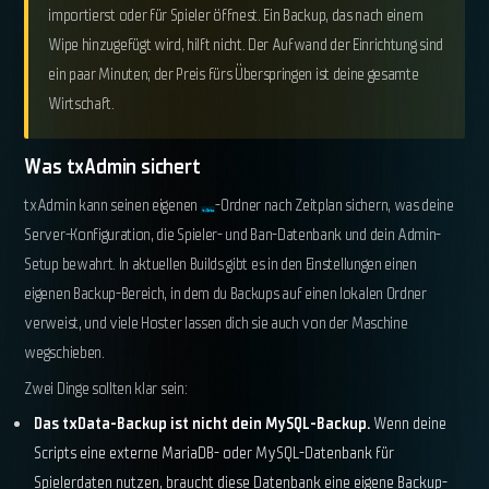
importierst oder für Spieler öffnest. Ein Backup, das nach einem
Wipe hinzugefügt wird, hilft nicht. Der Aufwand der Einrichtung sind
ein paar Minuten; der Preis fürs Überspringen ist deine gesamte
Wirtschaft.
Was txAdmin sichert
txAdmin kann seinen eigenen
-Ordner nach Zeitplan sichern, was deine
txData
Server-Konfiguration, die Spieler- und Ban-Datenbank und dein Admin-
Setup bewahrt. In aktuellen Builds gibt es in den Einstellungen einen
eigenen Backup-Bereich, in dem du Backups auf einen lokalen Ordner
verweist, und viele Hoster lassen dich sie auch von der Maschine
wegschieben.
Zwei Dinge sollten klar sein:
Das txData-Backup ist nicht dein MySQL-Backup.
Wenn deine
Scripts eine externe MariaDB- oder MySQL-Datenbank für
Spielerdaten nutzen, braucht diese Datenbank eine eigene Backup-