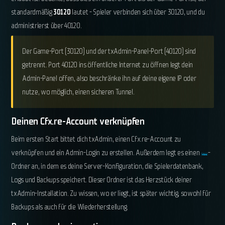
standardmäßig
30120
lautet - Spieler verbinden sich über 30120, und du
administrierst über 40120.
Der Game-Port (30120) und der txAdmin-Panel-Port (40120) sind
getrennt. Port 40120 ins öffentliche Internet zu öffnen legt dein
Admin-Panel offen, also beschränke ihn auf deine eigene IP oder
nutze, wo möglich, einen sicheren Tunnel.
Deinen Cfx.re-Account verknüpfen
Beim ersten Start bittet dich txAdmin, einen Cfx.re-Account zu
verknüpfen und ein Admin-Login zu erstellen. Außerdem legt es einen
-
txData
Ordner an, in dem es deine Server-Konfiguration, die Spielerdatenbank,
Logs und Backups speichert. Dieser Ordner ist das Herzstück deiner
txAdmin-Installation. Zu wissen, wo er liegt, ist später wichtig, sowohl für
Backups als auch für die Wiederherstellung.