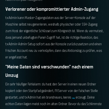
Verlorener oder kompromittierter Admin-Zugang
txAdmin kann Master-Zugangsdaten aus der Server-Konsole auf der
Maschine selbst neu generieren, weshalb physischer oder SSH-Zugang
zum Host der eigentliche Schlüssel zum Königreich ist. Wenn du vermutest,
dass jemand unbefugten Panel-Zugriff hat, ist die richtige Reaktion, das
txAdmin-Admin-Setup sofort aus der Konsole zurückzusetzen und einen
frischen Account neu zu verknüpfen, dann das Aktionslog zu prüfen, was
er angefasst hat.
"Meine Daten sind verschwunden" nach einem
Umzug
Ein sehr häufiger Fehlalarm: du hast den Server in einen neuen Ordner
kopiert oder den Startpfad geändert, FXServer von der falschen Stelle
gestartet, und txAdmin hat ein brandneues, leeres
erzeugt. Deine
txData
echten Daten liegen meist noch im alten Ordner. Bevor du das Schlimmste