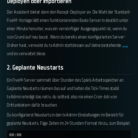
Deployen oder importieren
Der Assistent bietet dann den Rezept-Deployer an. Die Wahl der Standard-
FiveM-Vorlage lädt einen funktionierenden Basis-Server in deutlich unter
einer Minute herunter, was ein vernünftiger Ausgangspunkt ist, wenn du
von Grund auf neu baust. Wenn du bereits einen konfigurierten Server-
Ordner hast, verweist du txAdmin stattdessen auf deine bestehende
server.cfg
und es verwaltet diese.
2. Geplante Neustarts
Ein FiveM-Server sammelt über Stunden des Spiels Arbeitsspeicher an.
Geplante Neustarts räumen das auf und halten die Tick-Times stabil.
txAdmin erledigt das nativ, du solltest also nie einen Cron-Job von
Drittanbietern dafür brauchen.
Du konfigurierst Neustarts in den txAdmin-Einstellungen im Bereich für
geplante Neustarts. Füge Zeiten im 24-Stunden-Format hinzu, zum Beispiel:
00:00
