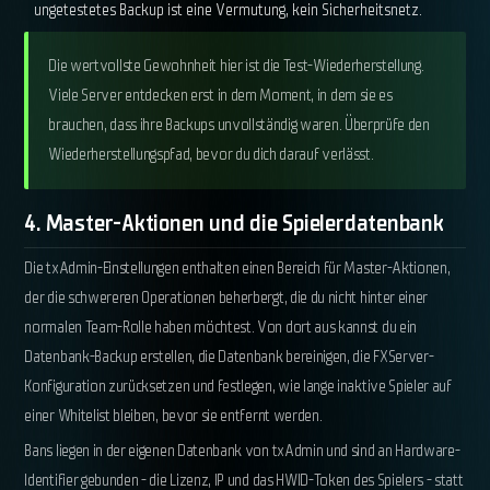
ungetestetes Backup ist eine Vermutung, kein Sicherheitsnetz.
Die wertvollste Gewohnheit hier ist die Test-Wiederherstellung.
Viele Server entdecken erst in dem Moment, in dem sie es
brauchen, dass ihre Backups unvollständig waren. Überprüfe den
Wiederherstellungspfad, bevor du dich darauf verlässt.
4. Master-Aktionen und die Spielerdatenbank
Die txAdmin-Einstellungen enthalten einen Bereich für Master-Aktionen,
der die schwereren Operationen beherbergt, die du nicht hinter einer
normalen Team-Rolle haben möchtest. Von dort aus kannst du ein
Datenbank-Backup erstellen, die Datenbank bereinigen, die FXServer-
Konfiguration zurücksetzen und festlegen, wie lange inaktive Spieler auf
einer Whitelist bleiben, bevor sie entfernt werden.
Bans liegen in der eigenen Datenbank von txAdmin und sind an Hardware-
Identifier gebunden - die Lizenz, IP und das HWID-Token des Spielers - statt