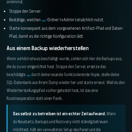
annimmst:
Stoppe den Server.
Bestätige, welchen
-Ordner txAdmin tatsächlich nutzt.
txData
Starte konsequent aus dem vorgesehenen Artifact-Pfad und Daten-
Pfad, damit es die richtige Konfiguration lädt.
Aus einem Backup wiederherstellen
Wenn wirklich etwas beschädigt wurde, zahlen sich hier die Backups aus,
die du zuvor eingerichtet hast. Stoppe den Server, ersetze das
beschädigte
durch deine neueste funktionierende Kopie, stelle deine
txData
SQL-Datenbank aus ihrem Dump wieder her und starte erneut. Weil du den
Wiederherstellungspfad vorher getestet hast, ist das eine
Routineoperation statt einer Panik.
Das selbst zu betreiben ist ein echter Zeitaufwand.
Wenn
du Neustarts, Backups und Recovery nicht ständig betreuen
möchtest, hält ein verwaltetes Setup das Panel und die