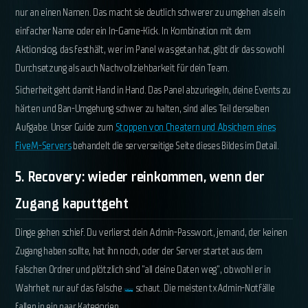
nur an einen Namen. Das macht sie deutlich schwerer zu umgehen als ein
einfacher Name oder ein In-Game-Kick. In Kombination mit dem
Aktionslog, das festhält, wer im Panel was getan hat, gibt dir das sowohl
Durchsetzung als auch Nachvollziehbarkeit für dein Team.
Sicherheit geht damit Hand in Hand. Das Panel abzuriegeln, deine Events zu
härten und Ban-Umgehung schwer zu halten, sind alles Teil derselben
Aufgabe. Unser Guide zum
Stoppen von Cheatern und Absichern eines
FiveM-Servers
behandelt die serverseitige Seite dieses Bildes im Detail.
5. Recovery: wieder reinkommen, wenn der
Zugang kaputtgeht
Dinge gehen schief. Du verlierst dein Admin-Passwort, jemand, der keinen
Zugang haben sollte, hat ihn noch, oder der Server startet aus dem
falschen Ordner und plötzlich sind "all deine Daten weg", obwohl er in
Wahrheit nur auf das falsche
schaut. Die meisten txAdmin-Notfälle
txData
fallen in ein paar Kategorien.