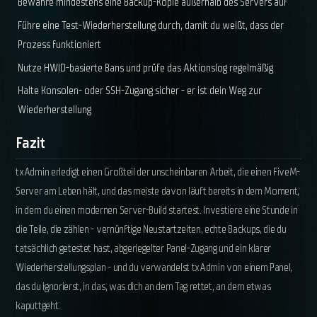
Bewahre mindestens eine Backup-Kopie außerhalb des Servers auf
Führe eine Test-Wiederherstellung durch, damit du weißt, dass der
Prozess funktioniert
Nutze HWID-basierte Bans und prüfe das Aktionslog regelmäßig
Halte Konsolen- oder SSH-Zugang sicher - er ist dein Weg zur
Wiederherstellung
Fazit
txAdmin erledigt einen Großteil der unscheinbaren Arbeit, die einen FiveM-
Server am Leben hält, und das meiste davon läuft bereits in dem Moment,
in dem du einen modernen Server-Build startest. Investiere eine Stunde in
die Teile, die zählen - vernünftige Neustartzeiten, echte Backups, die du
tatsächlich getestet hast, abgeriegelter Panel-Zugang und ein klarer
Wiederherstellungsplan - und du verwandelst txAdmin von einem Panel,
das du ignorierst, in das, was dich an dem Tag rettet, an dem etwas
kaputtgeht.