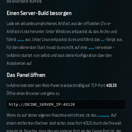
die Binärdatei startest.
Einen Server-Build besorgen
Lade ein aktuelles empfohlenes Artifact aus der offiziellen Cfx.re-
Artifacts-Liste herunter. Unter Windows entpackst du das Archiv und
führst
aus. Unter Linux entpackst du es und führst das
-Skript aus.
FXServer.exe
run.sh
Für den allerersten Start musst du es nicht auf eine
verweisen -
server.cfg
txAdmin startet von selbst und baut deine Konfiguration über den
Assistenten auf.
Das Panel öffnen
txAdmin betreibt sein Web-Panel standardmäßig auf TCP-Port
40120
.
Öffne einen Browser und gehe zu:
http://DEINE_SERVER_IP:40120
Wenn du auf deiner eigenen Maschine einrichtest, ist das
. Auf
http://localhost:40120
einem entfernten Rechner stell sicher, dass Port 40120 durch die Firewall
erlaubt ist. Beachte, dass dies ein anderer Port als der Game-Port ist, der