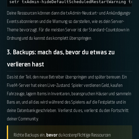
setr txAdmin-hideDefaultScheduledRestartWarning true
Deine Ressourcen können dann die txAdmin-Neustart- und Ankündigungs-
Events abonnieren und die Warnung so darstellen, wie es dein Server-
Theme bevorzugt. Für die meisten Server ist der Standard-Countdown in
Ordnung und du kannst das komplett überspringen.
3. Backups: mach das, bevor du etwas zu
verlieren hast
Das ist der Teil, den neue Betreiber überspringen und später bereuen. Ein
FiveM-Server hat einen Live-Zustand. Spieler verdienen Geld, kaufen
Fahrzeuge, lagern Items in Inventaren, beanspruchen Häuser und sammeln
Bans an, und all das wird während des Spielens auf die Festplatte und in
deine Datenbank geschrieben. Verlierst du es, verlierst du den Fortschritt
deiner Community.
Richte Backups ein,
bevor
du kostenpflichtige Ressourcen