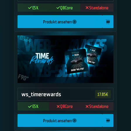
ESX
QBCore
Standalone
Produkt ansehen
ws_timerewards
17.85
€
ESX
QBCore
Standalone
Produkt ansehen