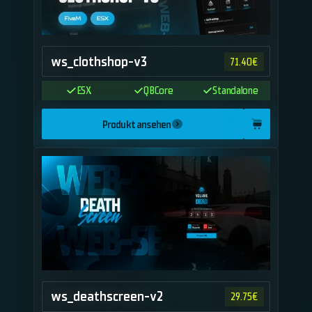
ws_clothshop-v3
71.40
€
ESX
QBCore
Standalone
Produkt ansehen
ws_deathscreen-v2
29.75
€