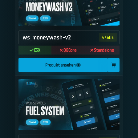
ws_moneywash-v2
47.60
€
ESX
QBCore
Standalone
Produkt ansehen