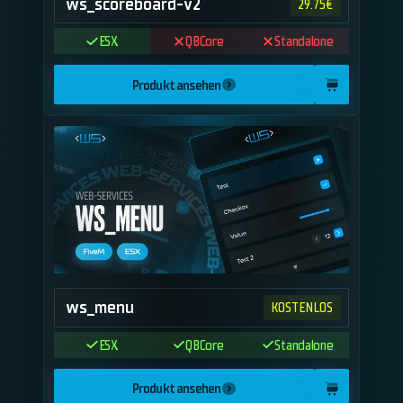
ws_scoreboard-v2
29.75
€
ESX
QBCore
Standalone
Produkt ansehen
ws_menu
KOSTENLOS
ESX
QBCore
Standalone
Produkt ansehen