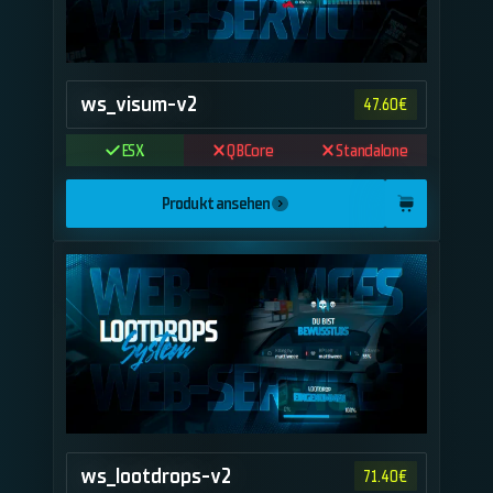
ws_visum-v2
47.60
€
ESX
QBCore
Standalone
Produkt ansehen
ws_lootdrops-v2
71.40
€