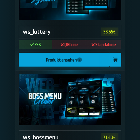
ws_lottery
53.55
€
ESX
QBCore
Standalone
Produkt ansehen
ws_bossmenu
71.40
€