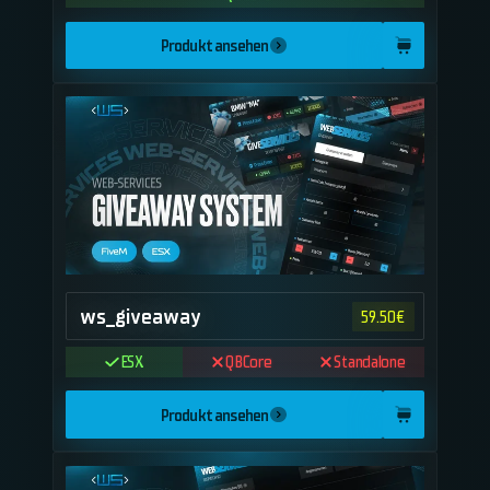
Produkt ansehen
ws_giveaway
59.50
€
ESX
QBCore
Standalone
Produkt ansehen