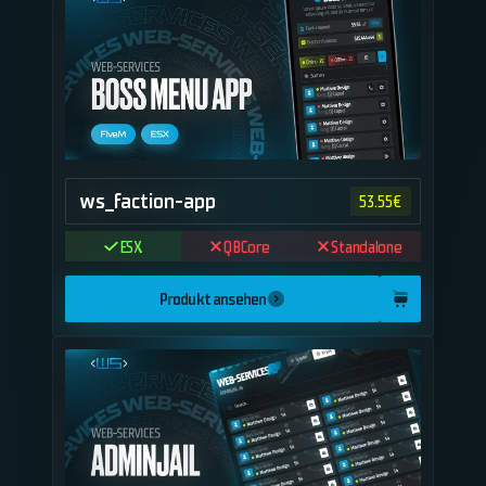
ws_faction-app
53.55
€
ESX
QBCore
Standalone
Produkt ansehen