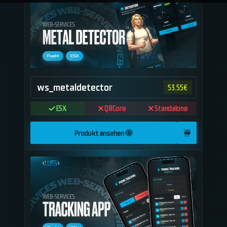
ws_metaldetector
53.55
€
ESX
QBCore
Standalone
Produkt ansehen