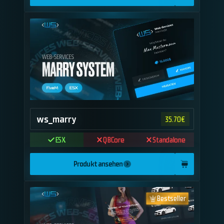
ws_marry
35.70
€
ESX
QBCore
Standalone
Produkt ansehen
Bestseller