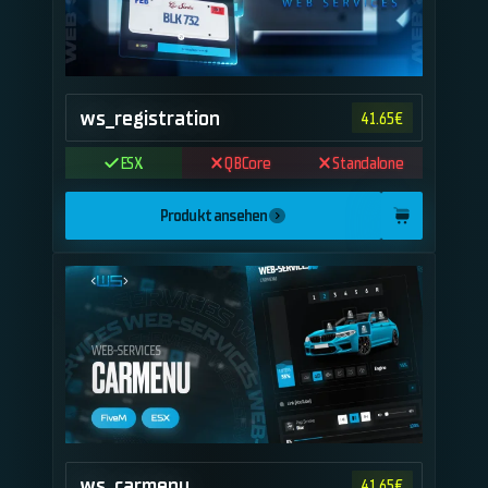
ws_registration
41.65
€
ESX
QBCore
Standalone
Produkt ansehen
ws_carmenu
41.65
€