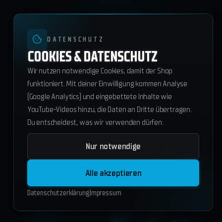
DATENSCHUTZ
COOKIES & DATENSCHUTZ
FIVEM SCRIPTS
Wir nutzen notwendige Cookies, damit der Shop
funktioniert. Mit deiner Einwilligung kommen Analyse
(Google Analytics) und eingebettete Inhalte wie
YouTube-Videos hinzu, die Daten an Dritte übertragen.
Neueste zuerst
Du entscheidest, was wir verwenden dürfen.
V1
V2
V3
ESX
QBCore
Nur notwendige
Standalone
Alle akzeptieren
Datenschutzerklärung
Impressum