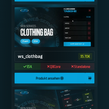
ws_clothbag
35.70
€
ESX
QBCore
Standalone
Produkt ansehen