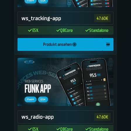
ws_tracking-app
47.60
€
ESX
QBCore
Standalone
Produkt ansehen
ws_radio-app
47.60
€
ESX
QBCore
Standalone