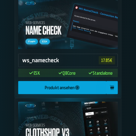
ws_namecheck
17.85
€
ESX
QBCore
Standalone
Produkt ansehen