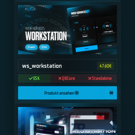
ws_workstation
47.60
€
ESX
QBCore
Standalone
Produkt ansehen