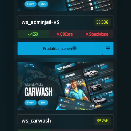
ws_adminjail-v3
59.50
€
ESX
QBCore
Standalone
Produkt ansehen
ws_carwash
89.25
€