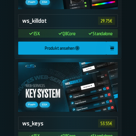
ws_killdot
29.75
€
ESX
QBCore
Standalone
Produkt ansehen
ws_keys
53.55
€
ESX
QBCore
Standalone