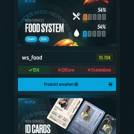
ws_food
35.70
€
ESX
QBCore
Standalone
Produkt ansehen