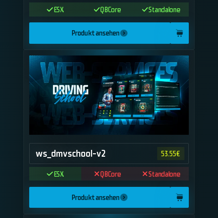
ESX
QBCore
Standalone
Produkt ansehen
ws_dmvschool-v2
53.55
€
ESX
QBCore
Standalone
Produkt ansehen