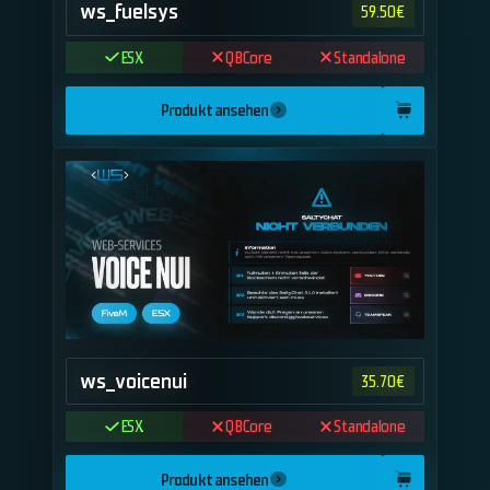
ws_fuelsys
59.50
€
ESX
QBCore
Standalone
Produkt ansehen
ws_voicenui
35.70
€
ESX
QBCore
Standalone
Produkt ansehen