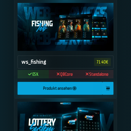
ws_fishing
71.40
€
ESX
QBCore
Standalone
Produkt ansehen