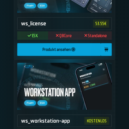
ws_license
53.55
€
ESX
QBCore
Standalone
Produkt ansehen
ws_workstation-app
KOSTENLOS