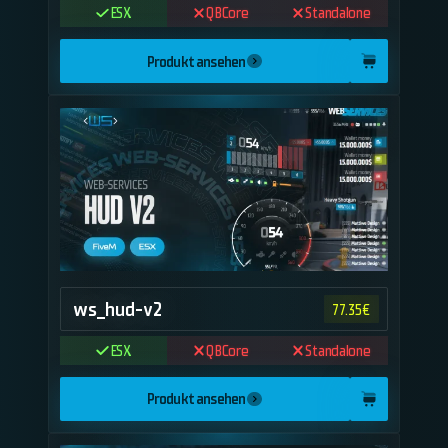
ESX
QBCore
Standalone
Produkt ansehen
ws_hud-v2
77.35
€
ESX
QBCore
Standalone
Produkt ansehen