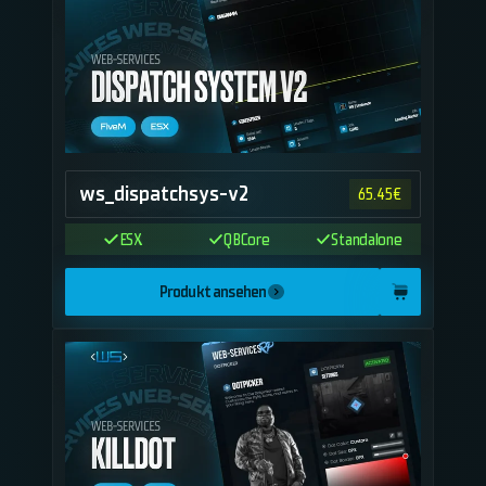
ws_dispatchsys-v2
65.45
€
ESX
QBCore
Standalone
Produkt ansehen