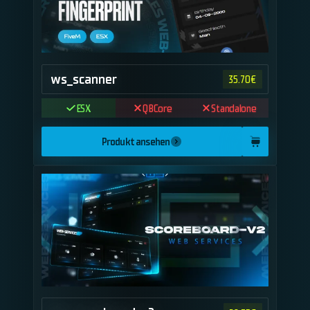
ws_scanner
35.70
€
ESX
QBCore
Standalone
Produkt ansehen