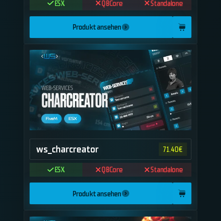
ESX
QBCore
Standalone
Produkt ansehen
ws_charcreator
71.40
€
ESX
QBCore
Standalone
Produkt ansehen