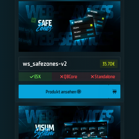
ws_safezones-v2
35.70
€
ESX
QBCore
Standalone
Produkt ansehen