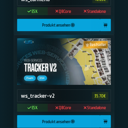
ESX
QBCore
Standalone
Produkt ansehen
Bestseller
ws_tracker-v2
35.70
€
ESX
QBCore
Standalone
Produkt ansehen