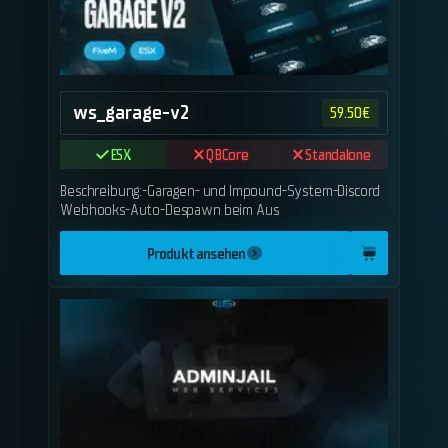
ws_garage-v2
59.50
€
ESX
QBCore
Standalone
Beschreibung:-Garagen- und Impound-System-Discord
Webhooks-Auto-Despawn beim Aus
Produkt ansehen