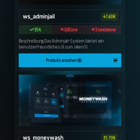
ws_adminjail
47.60
€
ESX
QBCore
Standalone
Beschreibung:Das Adminjail-System bietet ein
benutzerfreundliches UI zum Jalen/U
Produkt ansehen
ws_moneywash
35.70
€