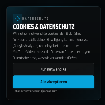
DATENSCHUTZ
COOKIES & DATENSCHUTZ
Wir nutzen notwendige Cookies, damit der Shop
funktioniert. Mit deiner Einwilligung kommen Analyse
(Google Analytics) und eingebettete Inhalte wie
YouTube-Videos hinzu, die Daten an Dritte übertragen.
Du entscheidest, was wir verwenden dürfen.
Nur notwendige
ws_garage
59.50
€
Alle akzeptieren
ESX
QBCore
Standalone
Datenschutzerklärung
Impressum
In den Warenkorb