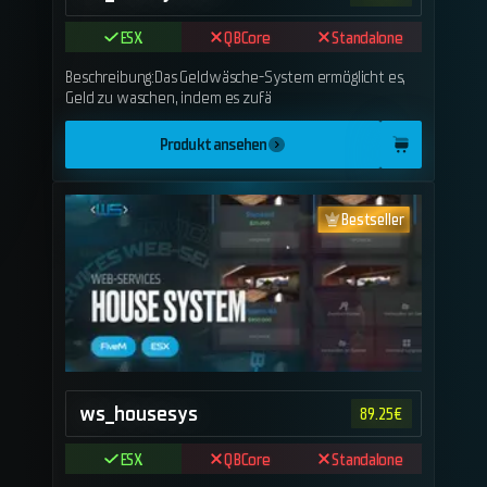
ESX
QBCore
Standalone
Beschreibung:Das Geldwäsche-System ermöglicht es,
Geld zu waschen, indem es zufä
Produkt ansehen
Bestseller
ws_housesys
89.25
€
ESX
QBCore
Standalone