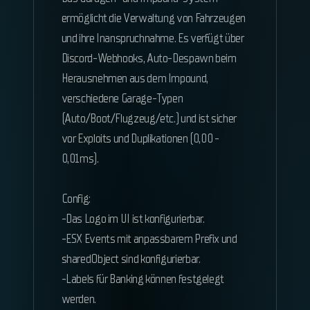
ermöglicht die Verwaltung von Fahrzeugen
und ihre Inanspruchnahme. Es verfügt über
Discord-Webhooks, Auto-Despawn beim
Herausnehmen aus dem Impound,
verschiedene Garage-Typen
(Auto/Boot/Flugzeug/etc.) und ist sicher
vor Exploits und Duplikationen (0,00 -
0,01ms).
Config:
-Das Logo im UI ist konfigurierbar.
-ESX Events mit anpassbarem Prefix und
sharedObject sind konfigurierbar.
-Labels für Banking können festgelegt
werden.