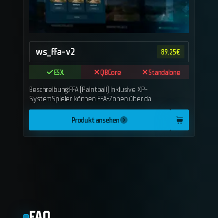
ws_ffa-v2
89.25
€
ESX
QBCore
Standalone
Beschreibung:FFA (Paintball) inklusive XP-
SystemSpieler können FFA-Zonen über da
Produkt ansehen
FAQ