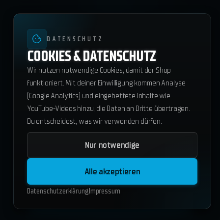
DATENSCHUTZ
COOKIES & DATENSCHUTZ
Wir nutzen notwendige Cookies, damit der Shop
funktioniert. Mit deiner Einwilligung kommen Analyse
(Google Analytics) und eingebettete Inhalte wie
YouTube-Videos hinzu, die Daten an Dritte übertragen.
Du entscheidest, was wir verwenden dürfen.
Nur notwendige
ws_revivestation
35.70
€
Alle akzeptieren
ESX
QBCore
Standalone
Datenschutzerklärung
Impressum
In den Warenkorb