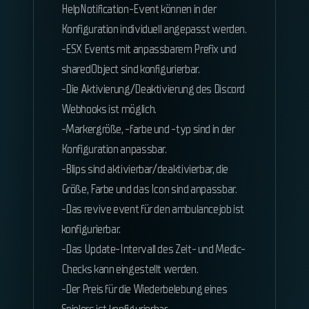
HelpNotification-Event können in der
Konfiguration individuell angepasst werden.
-ESX Events mit anpassbarem Prefix und
sharedObject sind konfigurierbar.
-Die Aktivierung/Deaktivierung des Discord
Webhooks ist möglich.
-Markergröße, -farbe und -typ sind in der
Konfiguration anpassbar.
-Blips sind aktivierbar/deaktivierbar, die
Größe, Farbe und das Icon sind anpassbar.
-Das revive event für den ambulancejob ist
konfigurierbar.
-Das Update-Intervall des Zeit- und Medic-
Checks kann eingestellt werden.
-Der Preis für die Wiederbelebung eines