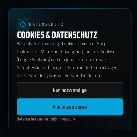
DATENSCHUTZ
COOKIES & DATENSCHUTZ
Wir nutzen notwendige Cookies, damit der Shop
funktioniert. Mit deiner Einwilligung kommen Analyse
(Google Analytics) und eingebettete Inhalte wie
YouTube-Videos hinzu, die Daten an Dritte übertragen.
Du entscheidest, was wir verwenden dürfen.
Nur notwendige
ws_faction-app
53.55
€
Alle akzeptieren
ESX
QBCore
Standalone
Datenschutzerklärung
Impressum
In den Warenkorb