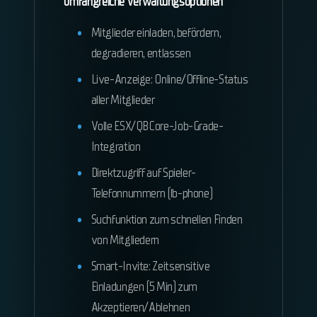
Umfangreiche Verwaltungsoptionen
Mitglieder einladen, befördern,
degradieren, entlassen
Live-Anzeige: Online/Offline-Status
aller Mitglieder
Volle ESX/QBCore-Job-Grade-
Integration
Direktzugriff auf Spieler-
Telefonnummern (lb-phone)
Suchfunktion zum schnellen Finden
von Mitgliedern
Smart-Invite: Zeitsensitive
Einladungen (5 Min) zum
Akzeptieren/Ablehnen