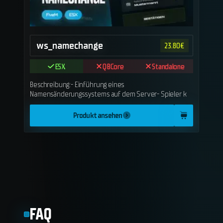
ws_namechange
23.80
€
ESX
QBCore
Standalone
Beschreibung:- Einführung eines
Namensänderungssystems auf dem Server- Spieler k
Produkt ansehen
FAQ