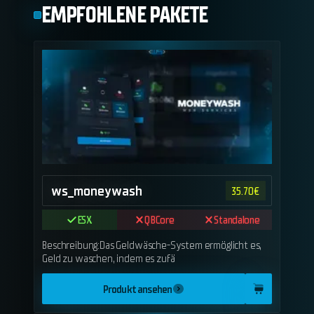
EMPFOHLENE PAKETE
ws_moneywash
35.70
€
ESX
QBCore
Standalone
Beschreibung:Das Geldwäsche-System ermöglicht es,
Geld zu waschen, indem es zufä
Produkt ansehen