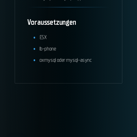
Voraussetzungen
ESX
lb-phone
oxmysql oder mysql-async