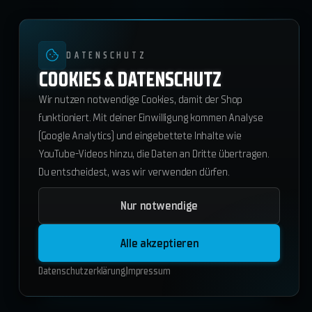
DATENSCHUTZ
COOKIES & DATENSCHUTZ
Wir nutzen notwendige Cookies, damit der Shop
funktioniert. Mit deiner Einwilligung kommen Analyse
(Google Analytics) und eingebettete Inhalte wie
YouTube-Videos hinzu, die Daten an Dritte übertragen.
Du entscheidest, was wir verwenden dürfen.
Nur notwendige
ws_dispatchsys-v2
65.45
€
Alle akzeptieren
ESX
QBCore
Standalone
Datenschutzerklärung
Impressum
In den Warenkorb