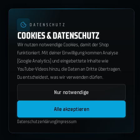
DATENSCHUTZ
COOKIES & DATENSCHUTZ
Wir nutzen notwendige Cookies, damit der Shop
funktioniert. Mit deiner Einwilligung kommen Analyse
(Google Analytics) und eingebettete Inhalte wie
YouTube-Videos hinzu, die Daten an Dritte übertragen.
Du entscheidest, was wir verwenden dürfen.
Nur notwendige
ws_visum-v2
47.60
€
Alle akzeptieren
ESX
QBCore
Standalone
Datenschutzerklärung
Impressum
In den Warenkorb