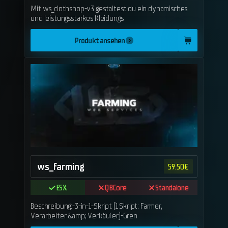
Mit ws_clothshop-v3 gestaltest du ein dynamisches
und leistungsstarkes Kleidungs
Produkt ansehen
ws_farming
59.50
€
ESX
QBCore
Standalone
Beschreibung:-3-in-1-Skript (1 Skript: Farmer,
Verarbeiter &amp; Verkäufer)-Gren