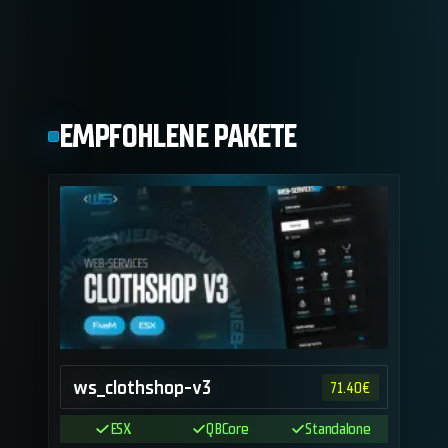
EMPFOHLENE PAKETE
ws_clothshop-v3
71.40
€
ESX
QBCore
Standalone