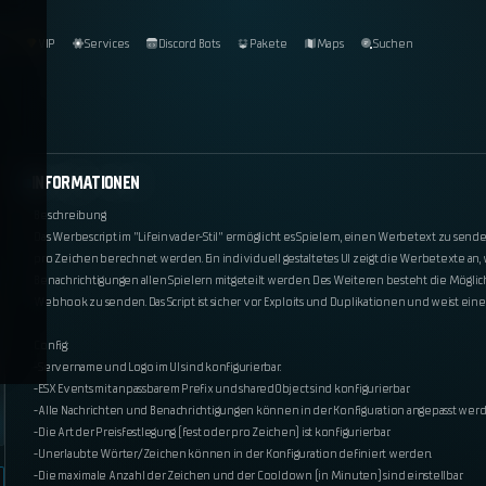
og
VIP
Services
Discord Bots
Pakete
Maps
Suchen
INFORMATIONEN
Beschreibung:
Das Werbescript im "Lifeinvader-Stil" ermöglicht es Spielern, einen Werbetext zu send
pro Zeichen berechnet werden. Ein individuell gestaltetes UI zeigt die Werbetexte an
Benachrichtigungen allen Spielern mitgeteilt werden. Des Weiteren besteht die Möglich
Webhook zu senden. Das Script ist sicher vor Exploits und Duplikationen und weist eine 
Config:
-Servername und Logo im UI sind konfigurierbar.
-ESX Events mit anpassbarem Prefix und sharedObject sind konfigurierbar.
-Alle Nachrichten und Benachrichtigungen können in der Konfiguration angepasst werd
-Die Art der Preisfestlegung (fest oder pro Zeichen) ist konfigurierbar.
-Unerlaubte Wörter/Zeichen können in der Konfiguration definiert werden.
-Die maximale Anzahl der Zeichen und der Cooldown (in Minuten) sind einstellbar.