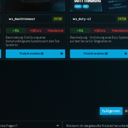
ws_deathtimeout
ws_duty-v2
29.75
€
29.75
€
ESX
QBCore
Standalone
ESX
QBCore
Standalone
Beschreibung:-Einführung eines
Beschreibung: -Einführung eines Duty-System
Kampfunfähigkeits-Systems nach dem Tod-
auf dem Server für Tätigkeiten im
Spieler kö
Produkt ansehen
Produkt ansehen
Allgemein
r bei Fragen?
Wie kann ich das gekaufte Produkt herunter