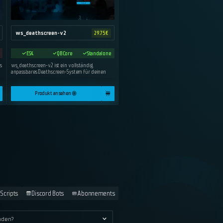
ws_deathscreen-v2
29.75
€
ESX
QBCore
Standalone
s
ws_deathscreen-v2 ist ein vollständig
anpassbares Deathscreen-System für deinen
Produkt ansehen
Scripts
Discord Bots
Abonnements
laden?