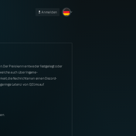
Anmelden
en. Der Preis kann entweder festgelegt oder
, welche auch über Ingame-
keit, die Nachrichten an einen Discord-
geringe Latenz von 0,01 ms auf.
en.