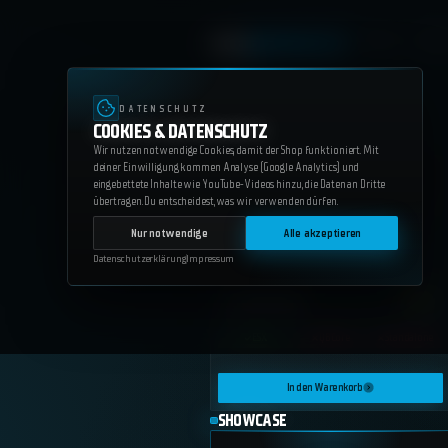
SERVICES
WEB
Scripts
Bl
148+ SCRIPTS
DATENSCHUTZ
COOKIES & DATENSCHUTZ
Wir nutzen notwendige Cookies, damit der Shop funktioniert. Mit
deiner Einwilligung kommen Analyse (Google Analytics) und
eingebettete Inhalte wie YouTube-Videos hinzu, die Daten an Dritte
übertragen. Du entscheidest, was wir verwenden dürfen.
Nur notwendige
Alle akzeptieren
Datenschutzerklärung
Impressum
ws_lifeinvader
35.70
€
ESX
QBCore
Standalone
In den Warenkorb
SHOWCASE