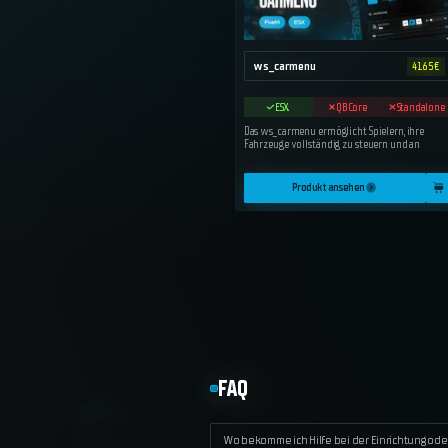
ws_carmenu
41.65
€
ESX
QBCore
Standalone
Das ws_carmenu ermöglicht Spielern, ihre
Fahrzeuge vollständig zu steuern und an
Produkt ansehen
FAQ
Wo bekomme ich Hilfe bei der Einrichtung ode