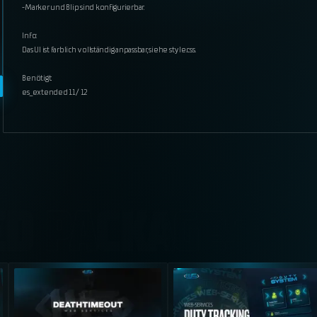
-Marker und Blip sind konfigurierbar.
Info:
Das UI ist farblich vollständig anpassbar, siehe style.css.
Benötigt:
es_extended 1.1 / 1.2