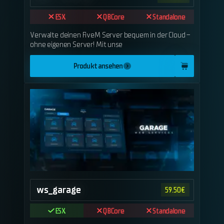
ESX
QBCore
Standalone
Verwalte deinen FiveM Server bequem in der Cloud –
ohne eigenen Server! Mit unse
Produkt ansehen
ws_garage
59.50
€
ESX
QBCore
Standalone