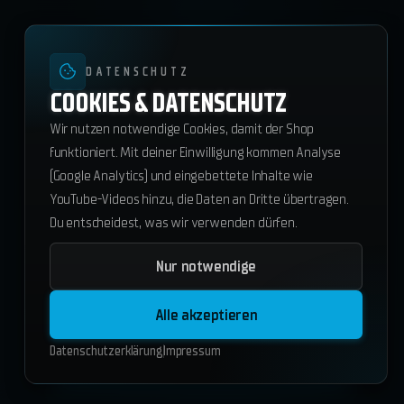
DATENSCHUTZ
COOKIES & DATENSCHUTZ
Wir nutzen notwendige Cookies, damit der Shop
funktioniert. Mit deiner Einwilligung kommen Analyse
(Google Analytics) und eingebettete Inhalte wie
YouTube-Videos hinzu, die Daten an Dritte übertragen.
Du entscheidest, was wir verwenden dürfen.
Nur notwendige
ws_menu
KOSTENLOS
Alle akzeptieren
ESX
QBCore
Standalone
Datenschutzerklärung
Impressum
In den Warenkorb