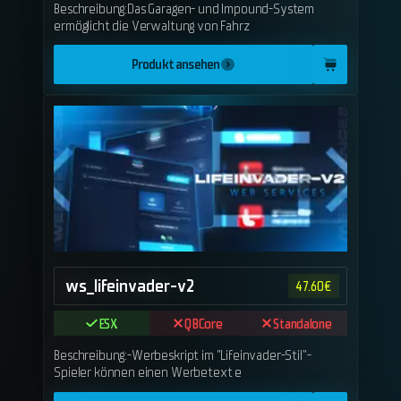
Beschreibung:Das Garagen- und Impound-System
ermöglicht die Verwaltung von Fahrz
Produkt ansehen
ws_lifeinvader-v2
47.60
€
ESX
QBCore
Standalone
Beschreibung:-Werbeskript im "Lifeinvader-Stil"-
Spieler können einen Werbetext e