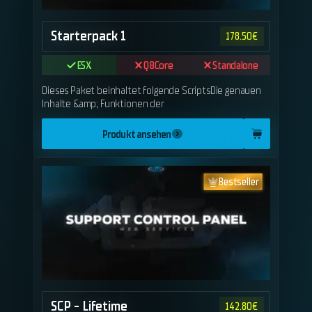
Starterpack 1
178.50
€
ESX
QBCore
Standalone
Dieses Paket beinhaltet folgende ScriptsDie genauen
Inhalte &amp; Funktionen der
Produkt ansehen
Bestseller
SCP - Lifetime
142.80
€