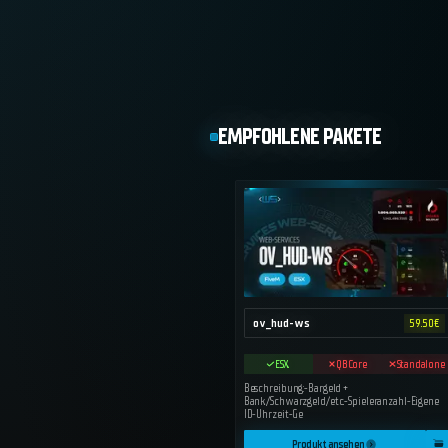
EMPFOHLENE PAKETE
ov_hud-ws
59.50
€
ESX
QBCore
Standalone
Beschreibung:-Bargeld +
Bank/Schwarzgeld/etc.-Spieleranzahl-Eigene
ID-Uhrzeit-Ge
Produkt ansehen