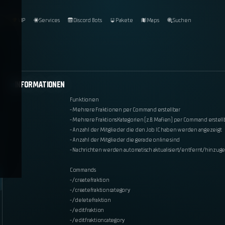
og
VIP
Services
Discord Bots
Pakete
Maps
Suchen
INFORMATIONEN
Funktionen
- Mehrere Fraktionen per Command erstellbar
- Mehrere FraktionsKategorien (z.B. Mafien) per Command erstell
- Anzahl der Mitglieder die den Job IC haben werden angezeigt
- Anzahl der Mitglieder die gerade online sind
- Nachrichten werden automatisch aktualisiert/entfernt/hinzuge
Commands
- /createfraktion
- /createfraktioncategory
- /deletefraktion
- /editfraktion
- /editfraktioncategory