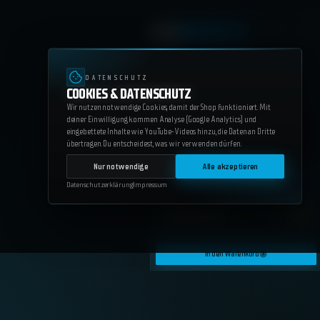
SERVICES
WEB
Scripts
Bl
148+ SCRIPTS
DATENSCHUTZ
COOKIES & DATENSCHUTZ
Wir nutzen notwendige Cookies, damit der Shop funktioniert. Mit
deiner Einwilligung kommen Analyse (Google Analytics) und
eingebettete Inhalte wie YouTube-Videos hinzu, die Daten an Dritte
übertragen. Du entscheidest, was wir verwenden dürfen.
Nur notwendige
Alle akzeptieren
Datenschutzerklärung
Impressum
Fraktionliste Bot
17.85
€
In den Warenkorb