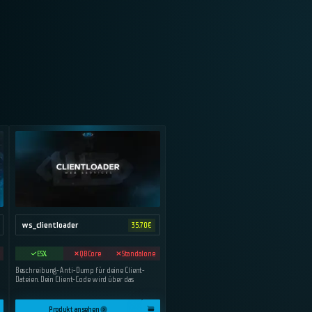
ws_clientloader
35.70
€
ESX
QBCore
Standalone
Beschreibung-Anti-Dump für deine Client-
Dateien. Dein Client-Code wird über das
Produkt ansehen