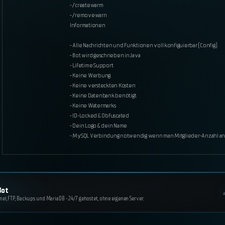
- /createwarm
- /removewarn
Informationen
- Alle Nachrichten und Funktionen voll konfiguierbar (Config)
- Bot wird geschrieben in Java
- Lifetime Support
- Keine Werbung
- Keine versteckten Kosten
- Keine Datenbank benötigt
- Keine Watermarks
- ID-Locked & Obfuscated
- Dein Logo & dein Name
- MySQL Verbindung notwendig wenn man Mitglieder-Anzahl anze
Bot
a
, FTP, Backups und MariaDB - 24/7 gehostet, ohne eigenen Server.