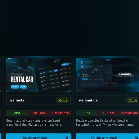
ws_rental
ws_banking
35.70
€
53.55
€
ESX
QBCore
Standalone
ESX
QBCore
Standalone
Beschreibung: - Das Rental System Script
Beschreibung:Das Banksystem bietet ein
ermöglicht das Mieten von Fahrzeugen un
fortschrittliches ATM-Hack-System, Transa
Produkt ansehen
Produkt ansehen