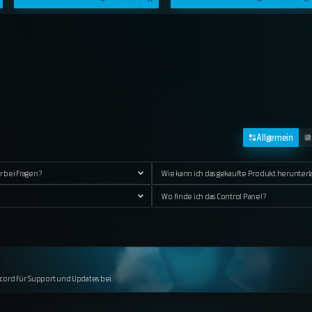
Allgemein
r bei Fragen?
Wie kann ich das gekaufte Produkt herunter
Wo finde ich das Control Panel?
iscord für Support und Updates bei.