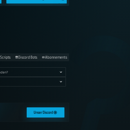
Scripts
Discord Bots
Abonnements
laden?
Unser Discord