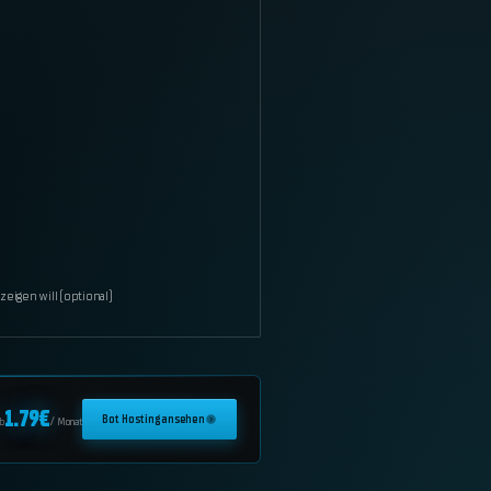
igen will (optional)
1.79
€
Bot Hosting ansehen
b
/ Monat