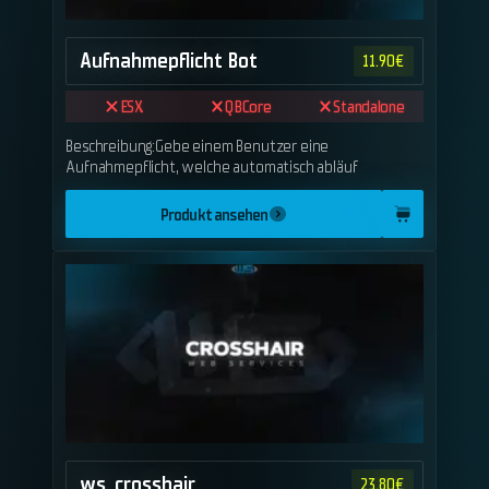
Aufnahmepflicht Bot
11.90
€
ESX
QBCore
Standalone
Beschreibung:Gebe einem Benutzer eine
Aufnahmepflicht, welche automatisch abläuf
Produkt ansehen
ws_crosshair
23.80
€