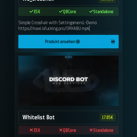
ESX
QBCore
Standalone
Simple Crosshair with Settingsmenü.-Demo
https://maxi.isfucking.pro/ORKABU.mp4[
Produkt ansehen
Whitelist Bot
17.85
€
ESX
QBCore
Standalone