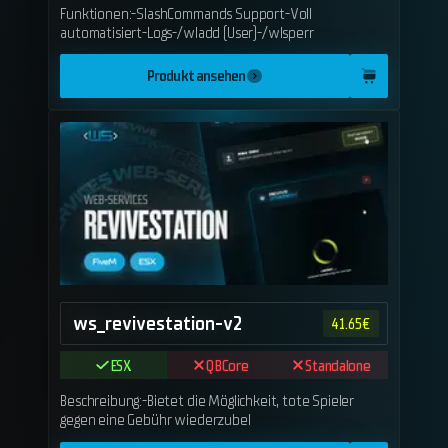
Funktionen:-SlashCommands Support-Voll
automatisiert-Logs-/wladd (User)-/wlsperr
Produkt ansehen
ws_revivestation-v2
41.65
€
ESX
QBCore
Standalone
Beschreibung:-Bietet die Möglichkeit, tote Spieler
gegen eine Gebühr wiederzubel