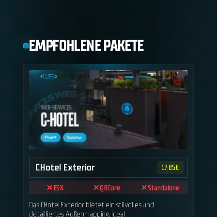
EMPFOHLENE PAKETE
CHotel Exterior
17.85
€
ESX
QBCore
Standalone
Das CHotel Exterior bietet ein stilvolles und
detailliertes Außenmapping, ideal