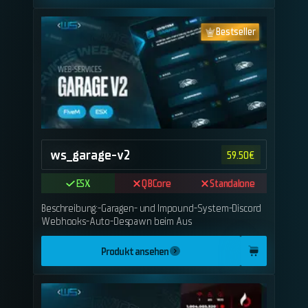
Bestseller
ws_garage-v2
59.50
€
ESX
QBCore
Standalone
Beschreibung:-Garagen- und Impound-System-Discord
Webhooks-Auto-Despawn beim Aus
Produkt ansehen