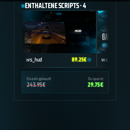
ENTHALTENE SCRIPTS
·
4
89.25
€
ws_hud
ws_garage-v
Einzeln gekauft
Du sparst
243.95
€
29.75
€