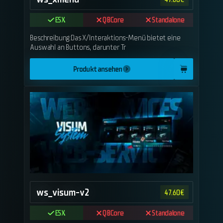
ESX
QBCore
Standalone
Beschreibung:Das X/Interaktions-Menü bietet eine
Auswahl an Buttons, darunter Tr
Produkt ansehen
ws_visum-v2
47.60
€
ESX
QBCore
Standalone