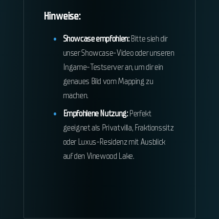
Hinweise:
Showcase empfohlen:
Bitte sieh dir
unser Showcase-Video oder unseren
Ingame-Testserver an, um dir ein
genaues Bild vom Mapping zu
machen.
Empfohlene Nutzung:
Perfekt
geeignet als Privatvilla, Fraktionssitz
oder Luxus-Residenz mit Ausblick
auf den Vinewood Lake.