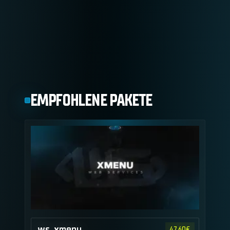
EMPFOHLENE PAKETE
ws_xmenu
47.60
€