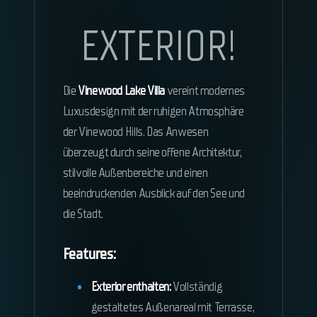
EXTERIOR!
Die
Vinewood Lake Villa
vereint modernes
Luxusdesign mit der ruhigen Atmosphäre
der Vinewood Hills. Das Anwesen
überzeugt durch seine offene Architektur,
stilvolle Außenbereiche und einen
beeindruckenden Ausblick auf den See und
die Stadt.
Features:
Exterior enthalten:
Vollständig
gestaltetes Außenareal mit Terrasse,