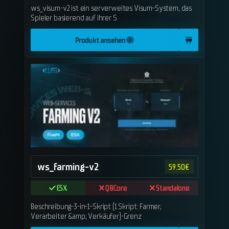
ws_visum-v2 ist ein serverweites Visum-System, das
Spieler basierend auf ihrer S
Produkt ansehen
ws_farming-v2
59.50
€
ESX
QBCore
Standalone
Beschreibung-3-in-1-Skript (1 Skript: Farmer,
Verarbeiter &amp; Verkäufer)-Grenz